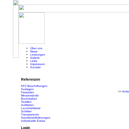
Über uns
News
Leistungen
Galerie
Links
Impressum
Kontakt
Referenzen
KFZ Beschriftungen
Auslagen
<<
Anfa
Fassaden
Messestände
Buchstaben
Textilien
Aufkleber
Leuchtreklame
Schilder
Transparente
Sandstrahlfolierungen
Individuelle Extras
Login