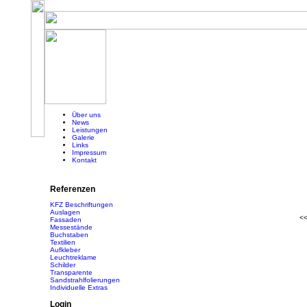
Über uns
News
Leistungen
Galerie
Links
Impressum
Kontakt
Referenzen
KFZ Beschriftungen
Auslagen
<
Fassaden
Messestände
Buchstaben
Textilien
Aufkleber
Leuchtreklame
Schilder
Transparente
Sandstrahlfolierungen
Individuelle Extras
Login