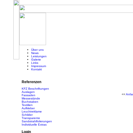
Über uns
News
Leistungen
Galerie
Links
Impressum
Kontakt
Referenzen
KFZ Beschriftungen
Auslagen
<<
Anfa
Fassaden
Messestände
Buchstaben
Textilien
Aufkleber
Leuchtreklame
Schilder
Transparente
Sandstrahlfolierungen
Individuelle Extras
Login