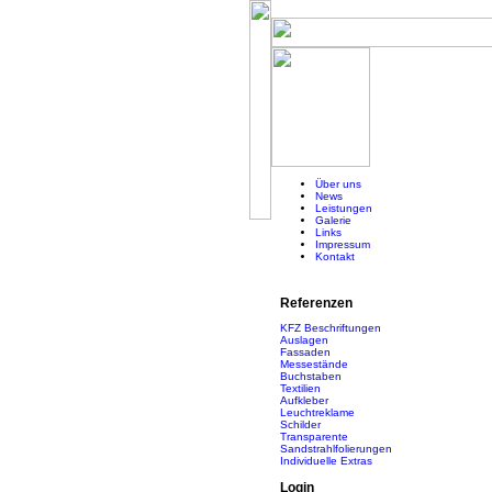
Über uns
News
Leistungen
Galerie
Links
Impressum
Kontakt
Referenzen
KFZ Beschriftungen
Auslagen
Fassaden
Messestände
Buchstaben
Textilien
Aufkleber
Leuchtreklame
Schilder
Transparente
Sandstrahlfolierungen
Individuelle Extras
Login