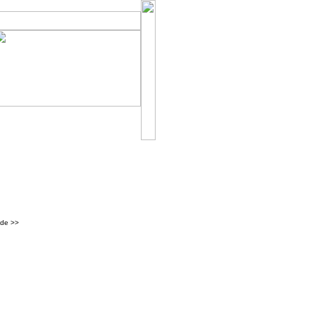
de
>>