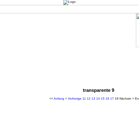
transparente 9
<<
Anfang
<
Vorherige
11
12
13
14
15
16
17
18
Nächste
>
En