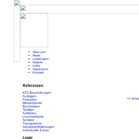
Über uns
News
Leistungen
Galerie
Links
Impressum
Kontakt
Referenzen
KFZ Beschriftungen
Auslagen
<<
Anfa
Fassaden
Messestände
Buchstaben
Textilien
Aufkleber
Leuchtreklame
Schilder
Transparente
Sandstrahlfolierungen
Individuelle Extras
Login