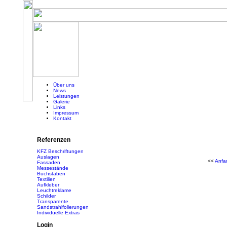
Über uns
News
Leistungen
Galerie
Links
Impressum
Kontakt
Referenzen
KFZ Beschriftungen
Auslagen
<<
Anfa
Fassaden
Messestände
Buchstaben
Textilien
Aufkleber
Leuchtreklame
Schilder
Transparente
Sandstrahlfolierungen
Individuelle Extras
Login