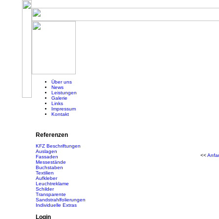
Über uns
News
Leistungen
Galerie
Links
Impressum
Kontakt
Referenzen
KFZ Beschriftungen
Auslagen
<<
Anfa
Fassaden
Messestände
Buchstaben
Textilien
Aufkleber
Leuchtreklame
Schilder
Transparente
Sandstrahlfolierungen
Individuelle Extras
Login