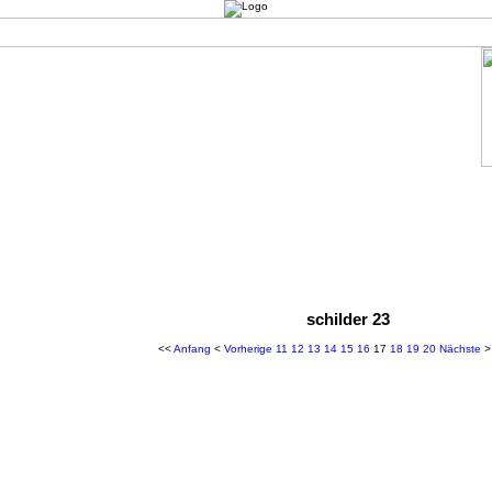
schilder 23
<<
Anfang
<
Vorherige
11
12
13
14
15
16
17
18
19
20
Nächste