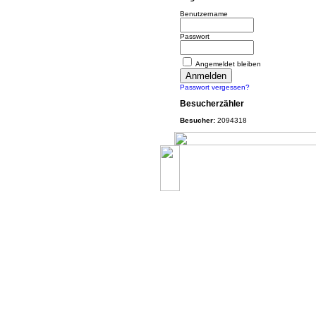
Benutzername
Passwort
Angemeldet bleiben
Passwort vergessen?
Besucherzähler
Besucher:
2094318