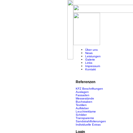
Über uns
News
Leistungen
Galerie
Links
Impressum
Kontakt
Referenzen
KFZ Beschriftungen
Auslagen
Fassaden
Messestände
Buchstaben
Textilien
Aufkleber
Leuchtreklame
Schilder
Transparente
Sandstrahlfolierungen
Individuelle Extras
Login