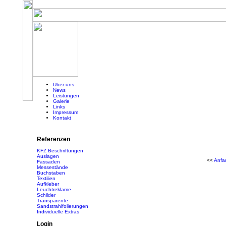
Über uns
News
Leistungen
Galerie
Links
Impressum
Kontakt
Referenzen
KFZ Beschriftungen
Auslagen
<<
Anfa
Fassaden
Messestände
Buchstaben
Textilien
Aufkleber
Leuchtreklame
Schilder
Transparente
Sandstrahlfolierungen
Individuelle Extras
Login