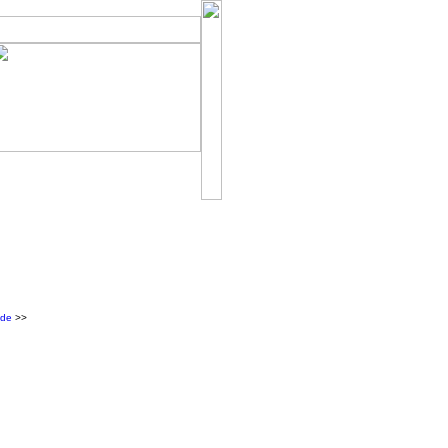
de
>>