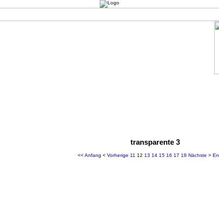
transparente 3
<<
Anfang
<
Vorherige
11
12
13
14
15
16
17
18
Nächste
>
En