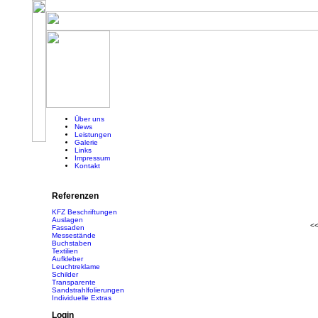
Über uns
News
Leistungen
Galerie
Links
Impressum
Kontakt
Referenzen
KFZ Beschriftungen
Auslagen
<
Fassaden
Messestände
Buchstaben
Textilien
Aufkleber
Leuchtreklame
Schilder
Transparente
Sandstrahlfolierungen
Individuelle Extras
Login