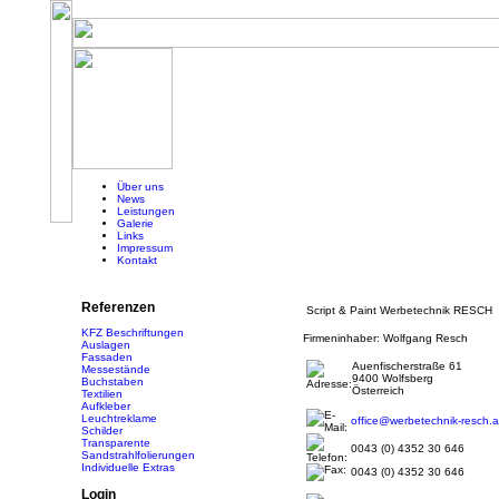
Über uns
News
Leistungen
Galerie
Links
Impressum
Kontakt
Referenzen
Script & Paint Werbetechnik RESCH
KFZ Beschriftungen
Firmeninhaber: Wolfgang Resch
Auslagen
Fassaden
Auenfischerstraße 61
Messestände
9400 Wolfsberg
Buchstaben
Österreich
Textilien
Aufkleber
Leuchtreklame
office@werbetechnik-resch.a
Schilder
Transparente
0043 (0) 4352 30 646
Sandstrahlfolierungen
Individuelle Extras
0043 (0) 4352 30 646
Login